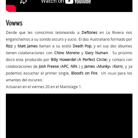
Vowws
Desde que les conocimos teloneando a
Deftones
en La Riviera nos
enganchamos a su sonido oscuro y sucio. El dúo Australiano formado por
Rizz
y
Matt James
llaman a su estilo
Death Pop
, y en sus dos álbumes
tienen colaboraciones con
Chino Moreno
y
Gary Numan
. Su próximo
disco esta producido por
Billy Howerdel
(
A Perfect Circle
) y contará con
colaboraciones de
Josh Freese
(
APC
,
NIN
..) y
James «Munky»
(
Korn
), y ya
podemos escuchar el primer single,
Blood’s on Fire
. Un
must
para los
amantes del oscureo.
Actuaran en el viernes 20 en el Mainstage 1.