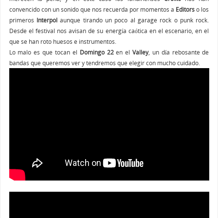
convencido con un sonido que nos recuerda por momentos a
Editors
o los
primeros
Interpol
aunque tirando un poco al garage rock o punk rock.
Desde el festival nos avisan de su energía caótica en el escenario, en el
que se han roto huesos e instrumentos.
Lo malo es que tocan el
Domingo 22
en el
Valley
, un día rebosante de
bandas que queremos ver y tendremos que elegir con mucho cuidado.