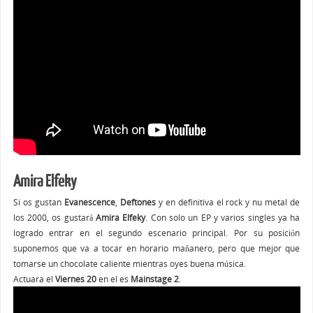
Amira Elfeky
Si os gustan
Evanescence
,
Deftones
y en definitiva el rock y nu metal de
los 2000, os gustará
Amira Elfeky
. Con solo un EP y varios singles ya ha
logrado entrar en el segundo escenario principal. Por su posición
suponemos que va a tocar en horario mañanero, pero que mejor que
tomarse un chocolate caliente mientras oyes buena música.
Actuara el
Viernes 20
en el es
Mainstage 2
.