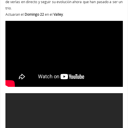
de verlas en directo y seguir su evolución ahora que han pasado a ser un
trio.
Actuaran el
Domingo 22
en el
Valley
.