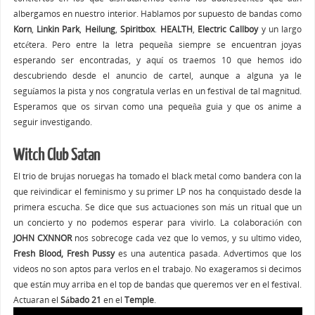
albergamos en nuestro interior. Hablamos por supuesto de bandas como
Korn
,
Linkin Park
,
Heilung
,
Spiritbox
.
HEALTH
,
Electric Callboy
y un largo
etcétera. Pero entre la letra pequeña siempre se encuentran joyas
esperando ser encontradas, y aquí os traemos 10 que hemos ido
descubriendo desde el anuncio de cartel, aunque a alguna ya le
seguíamos la pista y nos congratula verlas en un festival de tal magnitud.
Esperamos que os sirvan como una pequeña guia y que os anime a
seguir investigando.
Witch Club Satan
El trio de brujas noruegas ha tomado el black metal como bandera con la
que reivindicar el feminismo y su primer LP nos ha conquistado desde la
primera escucha. Se dice que sus actuaciones son más un ritual que un
un concierto y no podemos esperar para vivirlo. La colaboración con
JOHN CXNNOR
nos sobrecoge cada vez que lo vemos, y su ultimo video,
Fresh Blood, Fresh Pussy
es una autentica pasada. Advertimos que los
videos no son aptos para verlos en el trabajo. No exageramos si decimos
que están muy arriba en el top de bandas que queremos ver en el festival.
Actuaran el
Sábado 21
en el
Temple
.