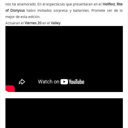
nos ha enamorado. En el espectáculo que presentaran en el
Hellfest
,
Rite
of Dionysus
habrá invitados sorpresa y bailarines. Promete ser de lo
mejor de esta edición.
Actuaran el
Viernes 20
en el
Valley
.