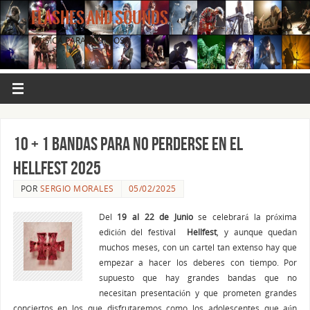
FLASHES AND SOUNDS
MÚSICA PARA LOS OJOS.
10 + 1 bandas para no perderse en el
Hellfest 2025
POR
SERGIO MORALES
05/02/2025
Del
19 al 22 de Junio
se celebrará la próxima
edición del festival
Hellfest
, y aunque quedan
muchos meses, con un cartel tan extenso hay que
empezar a hacer los deberes con tiempo. Por
supuesto que hay grandes bandas que no
necesitan presentación y que prometen grandes
conciertos en los que disfrutaremos como los adolescentes que aún