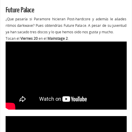
Future Palace
¿Que pasaría si Paramore hicieran Post-hardcore y además le añades
ritmos darkwave? Pues obtendrías Future Palace. A pesar de su juventud
ya han sacado tres discos y lo que hemos oido nos gusta y mucho.
Tocan el
Viernes 20
en el
Mainstage 2
.