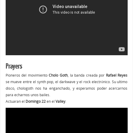
Prayers
Pioneros del movimiento
Cholo Goth
, la banda creada por
Rafael Reyes
se mueve entre el synth pop, el darkwave y el rock electrónico. Su ultimo
disco, chologoth nos ha enganchado, y esperamos poder acercarnos
para echarnos unos bailes.
Actuaran el
Domingo 22
en el
Valley
.