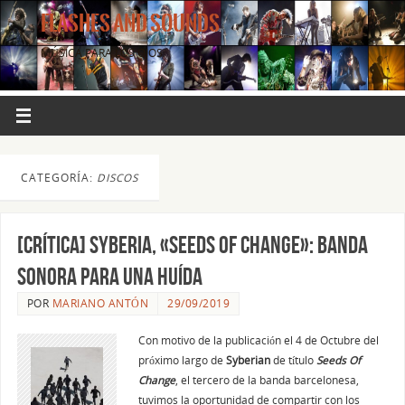
FLASHES AND SOUNDS
MÚSICA PARA LOS OJOS.
CATEGORÍA:
DISCOS
[CRÍTICA] SYBERIA, «SEEDS OF CHANGE»: BANDA
SONORA PARA UNA HUÍDA
POR
MARIANO ANTÓN
29/09/2019
Con motivo de la publicación el 4 de Octubre del
próximo largo de
Syberian
de título
Seeds Of
Change
, el tercero de la banda barcelonesa,
tuvimos la oportunidad de compartir con los