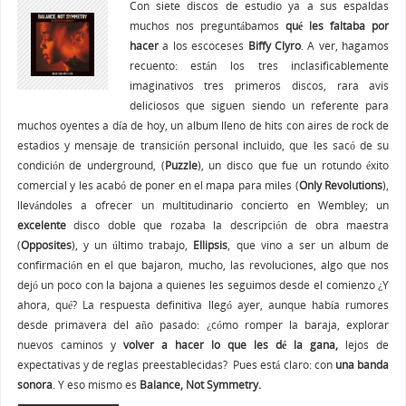
Con siete discos de estudio ya a sus espaldas
muchos nos preguntábamos
qué les faltaba por
hacer
a los escoceses
Biffy Clyro
. A ver, hagamos
recuento: están los tres inclasificablemente
imaginativos tres primeros discos, rara avis
deliciosos que siguen siendo un referente para
muchos oyentes a día de hoy, un album lleno de hits con aires de rock de
estadios y mensaje de transición personal incluido, que les sacó de su
condición de underground, (
Puzzle
), un disco que fue un rotundo éxito
comercial y les acabó de poner en el mapa para miles (
Only Revolutions
),
llevándoles a ofrecer un multitudinario concierto en Wembley; un
excelente
disco doble que rozaba la descripción de obra maestra
(
Opposites
), y un último trabajo,
Ellipsis
, que vino a ser un album de
confirmación en el que bajaron, mucho, las revoluciones, algo que nos
dejó un poco con la bajona a quienes les seguimos desde el comienzo ¿Y
ahora, qué? La respuesta definitiva llegó ayer, aunque había rumores
desde primavera del año pasado: ¿cómo romper la baraja, explorar
nuevos caminos y
volver a hacer lo que les dé la gana,
lejos de
expectativas y de reglas preestablecidas? Pues está claro: con
una banda
sonora
. Y eso mismo es
Balance, Not Symmetry.