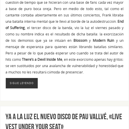
cuestión de tiempo que se hicieran con una base de fans cada vez mayor
a base de puro boca oreja. Pero en medio de todo esto, tal como el
cantante contaba abiertamente en sus últimos conciertos, Frank libraba
una batalla interna mental que le llevó al borde de la autodestrucción.
End
of Suffering
, el tercer disco de la banda, vio la luz el viernes pasado y
como su nombre indica es el resultado de dicha batalla: la exorcización
de los demonios que ya se intuían en
Blossom
y
Modern Ruin
y un
mensaje de esperanza para quienes están librando batallas similares.
Pero a pesar de lo que pueda esperar uno cuando se trata del autor de
hits como
There’s a Devil Inside Me
, en este exorcismo apenas hay gritos:
se ven sustituidos por una avalancha de vulnerabilidad y honestidad que
a muchos no les resultará cómoda de presenciar.
SIGUE LEYENDO
Ya a la luz el nuevo disco de Pau Vallvé, «Live
Vest under Your Seat»