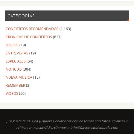
CATEGORÍAS
CONCIERTOS RECOMENDADOS
(1.163)
CRÓNICAS DE CONCIERTOS
(627)
DISCOS
(19)
ENTREVISTAS
(19)
ESPECIALES
(54)
NOTICIAS
(304)
NUEVA MÚSICA
(15)
REMEMBER
(3)
VIDEOS
(50)
¿Te gusta la música y quieres colaborar con nosotros con fotos, crónicas o
críticas musicales? Escríbenos a info@flashesandsounds.com