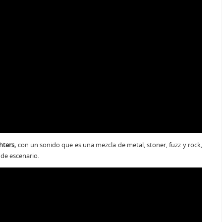
hters,
con un sonido que es una mezcla de metal, stoner, fuzz y rock,
 de escenario.