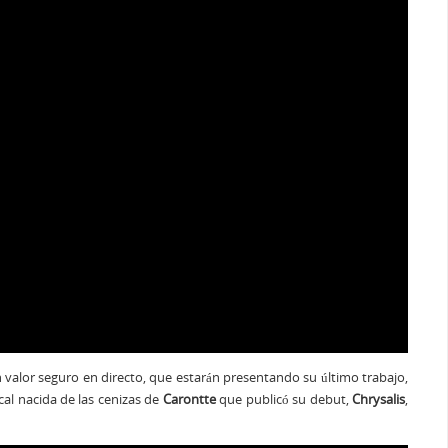
n valor seguro en directo, que estarán presentando su último trabajo,
cal nacida de las cenizas de
Carontte
que publicó su debut,
Chrysalis
,