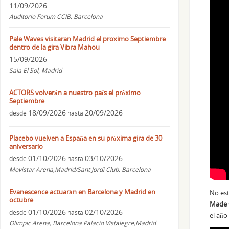
11/09/2026
Auditorio Forum CCIB, Barcelona
Pale Waves visitaran Madrid el proximo Septiembre
dentro de la gira Vibra Mahou
15/09/2026
Sala El Sol, Madrid
ACTORS volverán a nuestro país el próximo
Septiembre
18/09/2026
20/09/2026
desde
hasta
Placebo vuelven a España en su próxima gira de 30
aniversario
01/10/2026
03/10/2026
desde
hasta
Movistar Arena,Madrid/Sant Jordi Club, Barcelona
Evanescence actuarán en Barcelona y Madrid en
No est
octubre
Made 
01/10/2026
02/10/2026
desde
hasta
el año
Olimpic Arena, Barcelona Palacio Vistalegre,Madrid