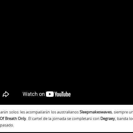
arán solos: les acompañarán los australianos
Sleepmakeswaves
, siempre u
Of Breath Only
. El cartel de la jornada se completará con
Degraey
, banda lo
 pasado.