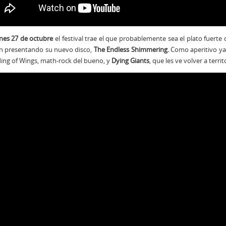
rnes
27 de octubre
el festival trae el que probablemente sea el plato fuerte 
án presentando su nuevo disco,
The Endless Shimmering.
Como aperitivo ya
ing of Wings, math-rock del bueno, y
Dying Giants
, que les ve volver a terri