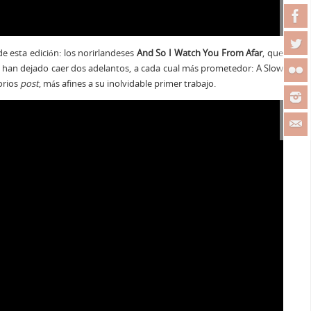
de esta edición: los norirlandeses
And So I Watch You From Afar
, que
 han dejado caer dos adelantos, a cada cual más prometedor: A Slow
torios
post
, más afines a su inolvidable primer trabajo.