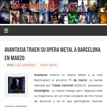
FLASHES AND SOUNDS
MÚSICA PARA LOS OJOS.
Avantasia traen su Opera Metal a Barcelona
en marzo
POR
LULU VOODOO
20/01/2016
Avantasia
traerán su Opera Metal a la sala
Razzmatazz el próximo
11 de marzo
. La banda
liderada por
Tobias Sammet
(EDGUY) presentará
Ghostlights
, su nuevo trabajo pero repasará toda
su trayectoria, en un show completo de tres horas
de duración y en el que participarán muchos
artistas invitados.