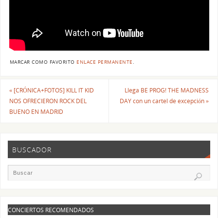
MARCAR COMO FAVORITO
ENLACE PERMANENTE
.
«
[CRÓNICA+FOTOS] KILL IT KID
Llega BE PROG! THE MADNESS
NOS OFRECIERON ROCK DEL
DAY con un cartel de excepción
»
BUENO EN MADRID
BUSCADOR
CONCIERTOS RECOMENDADOS