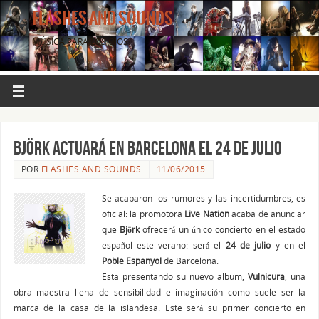
FLASHES AND SOUNDS
MÚSICA PARA LOS OJOS.
BJÖRK actuará en Barcelona el 24 de julio
POR
FLASHES AND SOUNDS
11/06/2015
Se acabaron los rumores y las incertidumbres, es
oficial: la promotora
Live Nation
acaba de anunciar
que
Björk
ofrecerá un único concierto en el estado
español este verano: será el
24 de julio
y en el
Poble Espanyol
de Barcelona.
Esta presentando su nuevo album,
Vulnicura
, una
obra maestra llena de sensibilidad e imaginación como suele ser la
marca de la casa de la islandesa. Este será su primer concierto en