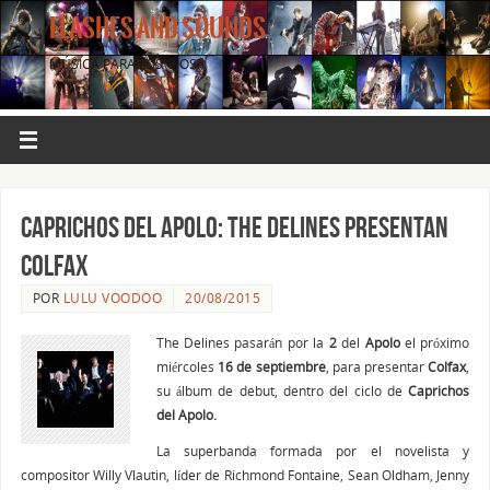
FLASHES AND SOUNDS
MÚSICA PARA LOS OJOS.
Caprichos del Apolo: The Delines presentan
Colfax
POR
LULU VOODOO
20/08/2015
The Delines pasarán por la
2
del
Apolo
el próximo
miércoles
16 de
septiembre
, para presentar
Colfax
,
su álbum de debut, dentro del ciclo de
Caprichos
del Apolo.
La superbanda formada por el novelista y
compositor Willy Vlautin, líder de Richmond Fontaine, Sean Oldham, Jenny