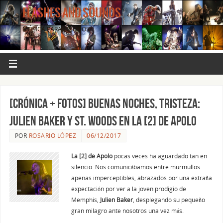
FLASHES AND SOUNDS
MÚSICA PARA LOS OJOS.
[CRÓNICA + FOTOS] Buenas noches, tristeza:
Julien Baker y St. Woods en La [2] de Apolo
POR
ROSARIO LÓPEZ
06/12/2017
La
[2] de Apolo
pocas veces ha aguardado tan en
silencio. Nos comunicábamos entre murmullos
apenas imperceptibles, abrazados por una extraña
expectación por ver a la joven prodigio de
Memphis,
Julien Baker
, desplegando su pequeño
gran milagro ante nosotros una vez más.