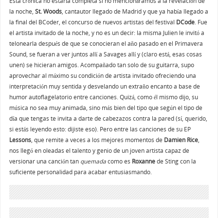
Esta crónica no estaría completa si no mencionáramos a la revelación de
la noche,
St. Woods
, cantautor llegado de Madrid y que ya había llegado a
la final del BCoder, el concurso de nuevos artistas del festival
DCode
. Fue
el artista invitado de la noche, y no es un decir: la misma Julien le invitó a
telonearla después de que se conocieran el año pasado en el Primavera
Sound, se fueran a ver juntos allí a Savages allí y (claro está, esas cosas
unen) se hicieran amigos. Acompañado tan solo de su guitarra, supo
aprovechar al máximo su condición de artista invitado ofreciendo una
interpretación muy sentida y desvelando un extraño encanto a base de
humor autoflagelatorio entre canciones. Quizá, como él mismo dijo, su
música no sea muy animada, sino más bien del tipo que según el tipo de
día que tengas te invita a darte de cabezazos contra la pared (sí, querido,
si estás leyendo esto: dijiste eso). Pero entre las canciones de su EP
Lessons
, que remite a veces a los mejores momentos de
Damien Rice
,
nos llegó en oleadas el talento y genio de un joven artista capaz de
versionar una canción tan
quemada
como es
Roxanne
de Sting con la
suficiente personalidad para acabar entusiasmando.