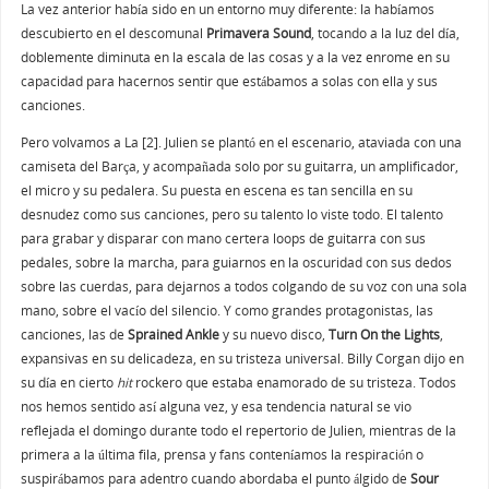
La vez anterior había sido en un entorno muy diferente: la habíamos
descubierto en el descomunal
Primavera Sound
, tocando a la luz del día,
doblemente diminuta en la escala de las cosas y a la vez enrome en su
capacidad para hacernos sentir que estábamos a solas con ella y sus
canciones.
Pero volvamos a La [2]. Julien se plantó en el escenario, ataviada con una
camiseta del Barça, y acompañada solo por su guitarra, un amplificador,
el micro y su pedalera. Su puesta en escena es tan sencilla en su
desnudez como sus canciones, pero su talento lo viste todo. El talento
para grabar y disparar con mano certera loops de guitarra con sus
pedales, sobre la marcha, para guiarnos en la oscuridad con sus dedos
sobre las cuerdas, para dejarnos a todos colgando de su voz con una sola
mano, sobre el vacío del silencio. Y como grandes protagonistas, las
canciones, las de
Sprained Ankle
y su nuevo disco,
Turn On the Lights
,
expansivas en su delicadeza, en su tristeza universal. Billy Corgan dijo en
su día en cierto
hit
rockero que estaba enamorado de su tristeza. Todos
nos hemos sentido así alguna vez, y esa tendencia natural se vio
reflejada el domingo durante todo el repertorio de Julien, mientras de la
primera a la última fila, prensa y fans conteníamos la respiración o
suspirábamos para adentro cuando abordaba el punto álgido de
Sour