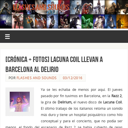
FLASHES AND SOUNDS
MÚSICA PARA LOS OJOS.
[CRÓNICA + FOTOS] LACUNA COIL LLEVAN A
BARCELONA AL DELIRIO
POR
FLASHES AND SOUNDS
03/12/2016
Ya se les echaba de menos por aquí. El jueves
pasado por fin tuvimos en Barcelona, en la
Razz 2
,
la gira de
Delirium,
el nuevo disco de
Lacuna Coil.
El último trabajo de los italianos retoma un sonido
más duro y tiene un hospital psiquiátrico como hilo
conceptual y para el concierto, que no podía ser
menos, el fondo del escenario de Razz 2 se había cubierto de rejas