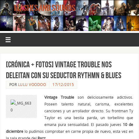
FLASHES AND SOUNDS
MÚSICA PARA LOS OJOS.
[CRÓNICA + FOTOS] Vintage Trouble nos
deleitan con su seductor Rythmn & Blues
POR
LULU VOODOO
17/12/2015
Vintage Trouble
son deliciosamente adictivos.
Poseen talento natural, carisma, excelentes
canciones y un arrollador directo. Su frontman Ty
Taylor es una bestia parda, un torbellino que
emana pura sensualidad. El pasado jueves
10 de
diciembre
lo pudimos comprobar en carne propia de nuevo, esta vez en
la sala grande del
Razz
.