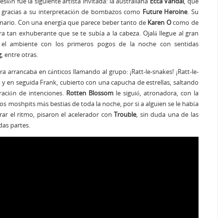
n fue la siguiente artista invitada: la australiana
Ecca Vandal
, que
 gracias a su interpretación de bombazos como
Future Heroine
. Su
scenario. Con una energía que parece beber tanto de
Karen O
como de
ra tan exhuberante que se te subía a la cabeza. Ojalá llegue al gran
ó el ambiente con los primeros pogos de la noche con sentidas
g
, entre otras.
era arrancaba en cánticos llamando al grupo: ¡Ratt-le-snakes! ¡Ratt-le-
 y en seguida Frank, cubierto con una capucha de estrellas, saltando
ración de intenciones.
Rotten Blossom
le siguió, atronadora, con la
os moshpits más bestias de toda la noche, por si a alguien se le había
ar el ritmo, pisaron el acelerador con
Trouble
, sin duda una de las
das partes.