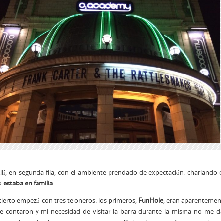
Allí, en segunda fila, con el ambiente prendado de expectación, charland
o
estaba en familia
.
cierto empezó con tres teloneros: los primeros,
FunHole
, eran aparentemen
ue contaron y mi necesidad de visitar la barra durante la misma no me d