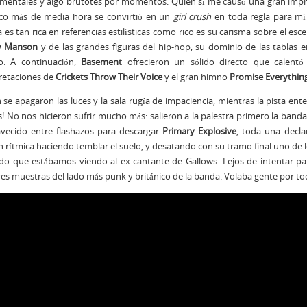
mentales y algo brutotes por momentos. Quien sí me causó una gran impresió
co más de media hora se convirtió en un
girl crush
en toda regla para mí
 es tan rica en referencias estilísticas como rico es su carisma sobre el e
ey Manson
y de las grandes figuras del hip-hop, su dominio de las tablas e
co. A continuación,
Basement
ofrecieron un sólido directo que calent
retaciones de
Crickets Throw Their Voice
y el gran himno
Promise Everythin
n se apagaron las luces y la sala rugía de impaciencia, mientras la pista ent
! No nos hicieron sufrir mucho más: salieron a la palestra primero la banda
vecido entre flashazos para descargar
Primary Explosive
, toda una decla
n rítmica haciendo temblar el suelo, y desatando con su tramo final uno de l
do que estábamos viendo al ex-cantante de Gallows. Lejos de intentar par
s muestras del lado más punk y británico de la banda. Volaba gente por to