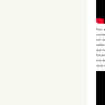
Pero a
concie
con la
celebr
que no
física
una de
caras 