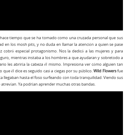
 ya hace tiempo que se ha tomado como una cruzada personal que sus
dad en los mosh pits, y no duda en llamar la atención a quien se pase
z cobró especial protagonismo. Nos la dedicó a las mujeres y para
 seguro, mientras instaba a los hombres a que ayudaran y sobretodo a
io les abriría la cabeza él mismo. Impresiona ver cómo alguien tan
que él dice es seguido casi a ciegas por su público.
Wild Flowers
fue
ica llegaban hasta el foso surfeando con toda tranquilidad. Viendo sus
se atrevían. Ya podrían aprender muchas otras bandas.