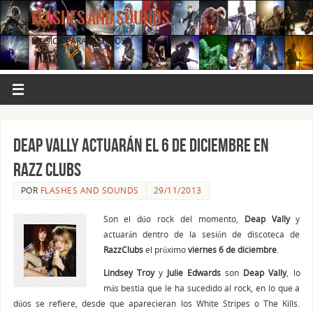
FLASHES AND SOUNDS
MÚSICA PARA LOS OJOS.
DEAP VALLY actuarán el 6 de diciembre en
Razz Clubs
POR
FLASHES AND SOUNDS
29/11/2013
Son el dúo rock del momento,
Deap Vally
y
actuarán dentro de la sesión de discoteca de
RazzClubs
el próximo
viernes 6 de diciembre
.
Lindsey Troy
y
Julie Edwards
son
Deap Vally
, lo
más bestia que le ha sucedido al rock, en lo que a
dúos se refiere, desde que aparecieran los White Stripes o The Kills.