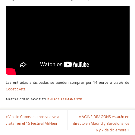
Las entradas anticipadas se pueden comprar por 14 euros a través de
Codetickets
.
MARCAR COMO FAVORITO
ENLACE PERMANENTE
.
«
Vinicio Capossela nos vuelve a
IMAGINE DRAGONS estarán en
visitar en el 15 Festival Mil·leni
directo en Madrid y Barcelona los
6 y 7 de diciembre
»