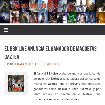
FLASHES AND SOUNDS
MÚSICA PARA LOS OJOS.
El BBK Live anuncia el ganador de maquetas
Gaztea
POR
SERGIO MORALES
31/05/2016
El festival
BBK Live
acaba de anunciar que la banda
de indie rock
Dekot
es la ganadora del concurso de
maquetas
Gaztea
(que en previas ediciones tuvo
ganadores como
Belako
o
Berri Txarrak
), y por
tanto actuará en directo en el festival, que
comenzará en poco más de un mes.