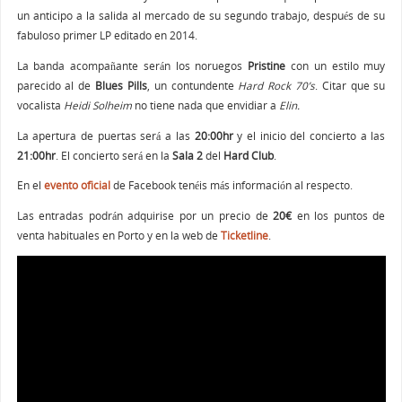
un anticipo a la salida al mercado de su segundo trabajo, después de su
fabuloso primer LP editado en 2014.
La banda acompañante serán los noruegos
Pristine
con un estilo muy
parecido al de
Blues
Pills
, un contundente
Hard Rock 70’s
. Citar que su
vocalista
Heidi Solheim
no tiene nada que envidiar a
Elin.
La apertura de puertas será a las
20:00hr
y el inicio del concierto a las
21:00hr
. El concierto será en la
Sala 2
del
Hard Club
.
En el
evento oficial
de Facebook tenéis más información al respecto.
Las entradas podrán adquirise por un precio de
20€
en los puntos de
venta habituales en Porto y en la web de
Ticketline
.