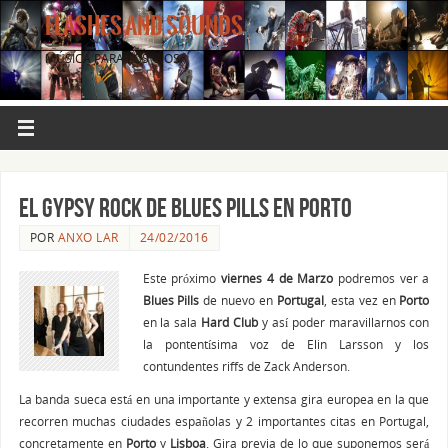
FLASHES AND SOUNDS
MÚSICA PARA LOS OJOS.
El Gypsy Rock de Blues Pills en Porto
POR
ANXO LAR
24/02/2016
Este próximo
viernes 4 de Marzo
podremos ver a
Blues
Pills
de nuevo en
Portugal
, esta vez en
Porto
en la sala
Hard Club
y así poder maravillarnos con
la pontentísima voz de Elin Larsson y los
contundentes riffs de Zack Anderson.
La banda sueca está en una importante y extensa gira europea en la que
recorren muchas ciudades españolas y 2 importantes citas en Portugal,
concretamente en
Porto
y
Lisboa
. Gira previa de lo que suponemos será