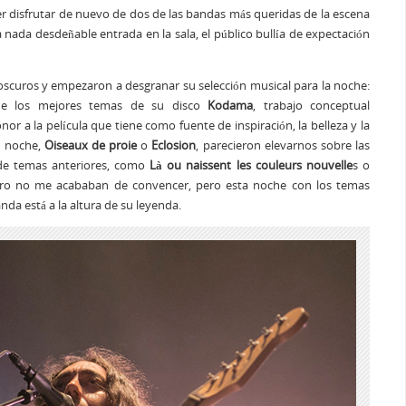
 disfrutar de nuevo de dos de las bandas más queridas de la escena
 nada desdeñable entrada en la sala, el público bullía de expectación
aroscuros y empezaron a desgranar su selección musical para la noche:
 de los mejores temas de su disco
Kodama
, trabajo conceptual
r a la película que tiene como fuente de inspiración, la belleza y la
a noche,
Oiseaux de proie
o
Eclosion
, parecieron elevarnos sobre las
 de temas anteriores, como
Là ou naissent les couleurs nouvelle
s o
s pero no me acababan de convencer, pero esta noche con los temas
nda está a la altura de su leyenda.