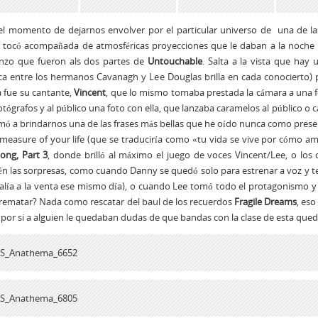
el momento de dejarnos envolver por el particular universo de una de la
 tocó acompañada de atmosféricas proyecciones que le daban a la noche u
nzo que fueron als dos partes de
Untouchable
. Salta a la vista que hay
a entre los hermanos Cavanagh y Lee Douglas brilla en cada conocierto) 
 fue su cantante,
Vincent
, que lo mismo tomaba prestada la cámara a una f
fotógrafos y al público una foto con ella, que lanzaba caramelos al público o 
mó a brindarnos una de las frases más bellas que he oído nunca como presen
 measure of your life (que se traduciría como «tu vida se vive por cóm
ong, Part 3
, donde brilló al máximo el juego de voces Vincent/Lee, o los 
n las sorpresas, como cuando Danny se quedó solo para estrenar a voz y 
alía a la venta ese mismo día), o cuando Lee tomó todo el protagonismo y
rematar? Nada como rescatar del baul de los recuerdos
Fragile Dreams
, eso
 por si a alguien le quedaban dudas de que bandas con la clase de esta que