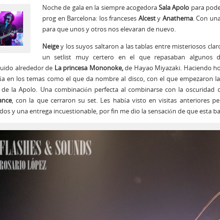
Noche de gala en la siempre acogedora
Sala Apolo
para poder
prog en Barcelona: los franceses
Alcest
y
Anathema
. Con una
para que unos y otros nos elevaran de nuevo.
Neige
y los suyos saltaron a las tablas entre misteriosos cl
un setlist muy certero en el que repasaban algunos
uido alrededor de
La princesa Mononoke,
de Hayao Miyazaki. Haciendo hono
sía en los temas como el que da nombre al disco, con el que empezaron l
s de la Apolo. Una combinación perfecta al combinarse con la oscuridad
ance
, con la que cerraron su set. Les había visto en visitas anteriore
dos y una entrega incuestionable, por fin me dio la sensación de que esta ba