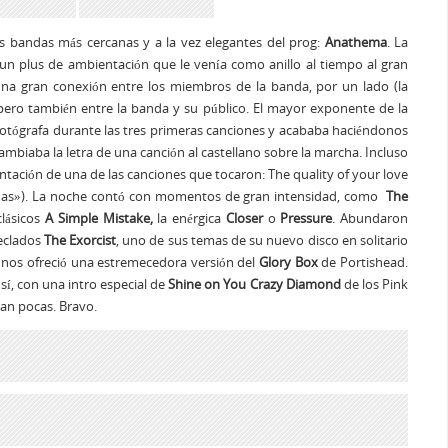
s bandas más cercanas y a la vez elegantes del prog:
Anathema
. La
n plus de ambientación que le venía como anillo al tiempo al gran
 una gran conexión entre los miembros de la banda, por un lado (la
pero también entre la banda y su público. El mayor exponente de la
otógrafa durante las tres primeras canciones y acababa haciéndonos
cambiaba la letra de una canción al castellano sobre la marcha. Incluso
tación de una de las canciones que tocaron: The quality of your love
o amas»). La noche contó con momentos de gran intensidad, como
The
clásicos
A
Simple Mistake,
la enérgica
Closer
o
Pressure
. Abundaron
teclados
The Exorcist
, uno de sus temas de su nuevo disco en solitario
 nos ofreció una estremecedora versión del
Glory Box
de Portishead.
 sí, con una intro especial de
Shine on You Crazy Diamond
de los Pink
dan pocas. Bravo.