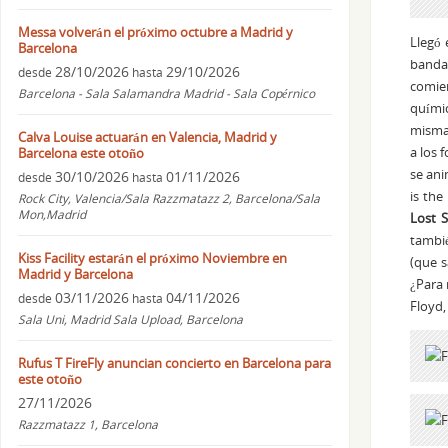
Messa volverán el próximo octubre a Madrid y
Llegó 
Barcelona
banda
28/10/2026
29/10/2026
desde
hasta
comie
Barcelona - Sala Salamandra Madrid - Sala Copérnico
químic
misma
Calva Louise actuarán en Valencia, Madrid y
a los 
Barcelona este otoño
se ani
30/10/2026
01/11/2026
desde
hasta
is the
Rock City, Valencia/Sala Razzmatazz 2, Barcelona/Sala
Mon,Madrid
Lost S
tambié
Kiss Facility estarán el próximo Noviembre en
(que s
Madrid y Barcelona
¿Para 
03/11/2026
04/11/2026
desde
hasta
Floyd,
Sala Uni, Madrid Sala Upload, Barcelona
Rufus T FireFly anuncian concierto en Barcelona para
este otoño
27/11/2026
Razzmatazz 1, Barcelona