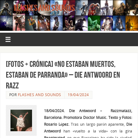
FLASHES AND SOUNDS
MÚSICA PARA LOS OJOS.
[FOTOS + CRÓNICA] «No estaban muertos,
estaban de parranda» – DIE ANTWOORD en
Razz
POR
FLASHES AND SOUNDS
19/04/2024
18/04/2024. Die Antwoord – Razzmatazz,
Barcelona. Promotora Doctor Music. Texto y Fotos:
Rosario López.
Tras un largo parón aparente,
Die
Antwoord
han «vuelto a la vida» con la gira
Reanimated
, en que Barcelona ha sido la ciudad