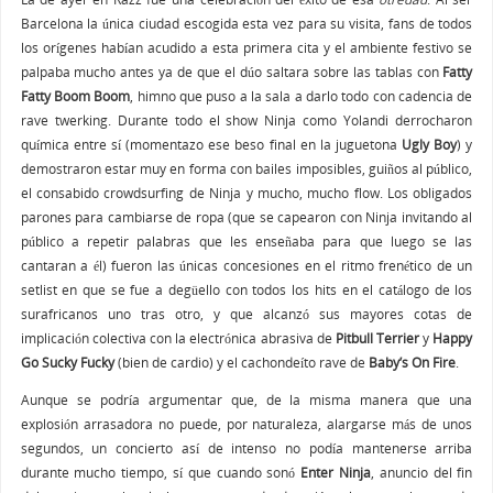
Barcelona la única ciudad escogida esta vez para su visita, fans de todos
los orígenes habían acudido a esta primera cita y el ambiente festivo se
palpaba mucho antes ya de que el dúo saltara sobre las tablas con
Fatty
Fatty Boom Boom
, himno que puso a la sala a darlo todo con cadencia de
rave twerking. Durante todo el show Ninja como Yolandi derrocharon
química entre sí (momentazo ese beso final en la juguetona
Ugly Boy
) y
demostraron estar muy en forma con bailes imposibles, guiños al público,
el consabido crowdsurfing de Ninja y mucho, mucho flow. Los obligados
parones para cambiarse de ropa (que se capearon con Ninja invitando al
público a repetir palabras que les enseñaba para que luego se las
cantaran a él) fueron las únicas concesiones en el ritmo frenético de un
setlist en que se fue a degüello con todos los hits en el catálogo de los
surafricanos uno tras otro, y que alcanzó sus mayores cotas de
implicación colectiva con la electrónica abrasiva de
Pitbull Terrier
y
Happy
Go Sucky Fucky
(bien de cardio) y el cachondeíto rave de
Baby’s On Fire
.
Aunque se podría argumentar que, de la misma manera que una
explosión arrasadora no puede, por naturaleza, alargarse más de unos
segundos, un concierto así de intenso no podía mantenerse arriba
durante mucho tiempo, sí que cuando sonó
Enter Ninja
, anuncio del fin