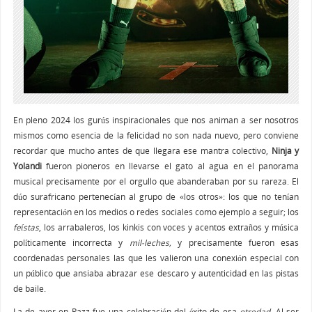
En pleno 2024 los gurús inspiracionales que nos animan a ser nosotros
mismos como esencia de la felicidad no son nada nuevo, pero conviene
recordar que mucho antes de que llegara ese mantra colectivo,
Ninja y
Yolandi
fueron pioneros en llevarse el gato al agua en el panorama
musical precisamente por el orgullo que abanderaban por su rareza. El
dúo surafricano pertenecían al grupo de «los otros»: los que no tenían
representación en los medios o redes sociales como ejemplo a seguir; los
feístas
, los arrabaleros, los kinkis con voces y acentos extraños y música
políticamente incorrecta y
mil-leches,
y precisamente fueron esas
coordenadas personales las que les valieron una conexión especial con
un público que ansiaba abrazar ese descaro y autenticidad en las pistas
de baile.
La de ayer en Razz fue una celebración del éxito de esa
otredad
. Al ser