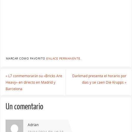
MARCAR COMO FAVORITO
ENLACE PERMANENTE
.
«
L7 conmemorarán su «Bricks Are
Darkmad presenta el horario por
Heavy» en directo en Madrid y
días y se caen Die Krupps
»
Barcelona
Un comentario
Adrian
23/04/2024 EN 16:23