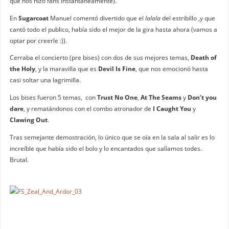
que nos hizo fans instantáneamente).
En
Sugarcoat
Manuel comentó divertido que el
lalala
del estribillo ,y que
cantó todo el publico, había sido el mejor de la gira hasta ahora (vamos a
optar por creerle :)).
Cerraba el concierto (pre bises) con dos de sus mejores temas,
Death of
the Holy
, y la maravilla que es
Devil Is Fine
, que nos emocionó hasta
casi soltar una lagrimilla.
Los bises fueron 5 temas, con
Trust No One
,
At The Seams
y
Don’t you
dare
, y rematándonos con el combo atronador de
I Caught You
y
Clawing Out
.
Tras semejante demostración, lo único que se oía en la sala al salir es lo
increíble que había sido el bolo y lo encantados que salíamos todes.
Brutal.