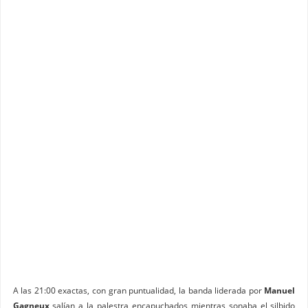
A las 21:00 exactas, con gran puntualidad, la banda liderada por
Manuel
Gagneux
salían a la palestra encapuchados mientras sonaba el silbido