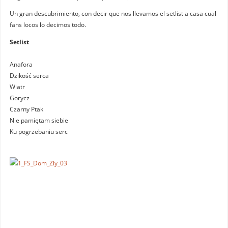
Un gran descubrimiento, con decir que nos llevamos el setlist a casa cual
fans locos lo decimos todo.
Setlist
Anafora
Dzikość serca
Wiatr
Gorycz
Czarny Ptak
Nie pamiętam siebie
Ku pogrzebaniu serc