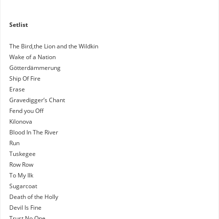
Setlist
The Bird,the Lion and the Wildkin
Wake of a Nation
Götterdämmerung
Ship Of Fire
Erase
Gravedigger’s Chant
Fend you Off
Kilonova
Blood In The River
Run
Tuskegee
Row Row
To My Ilk
Sugarcoat
Death of the Holly
Devil Is Fine
Trust No One