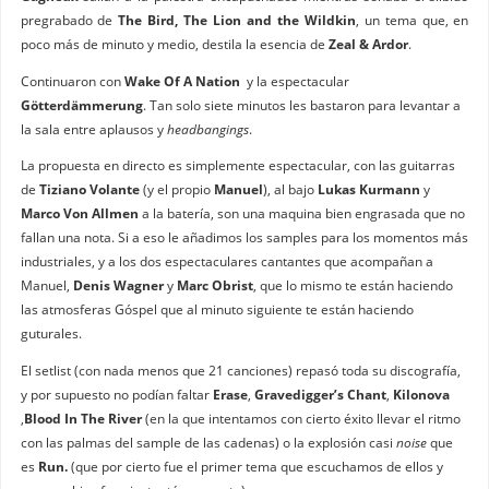
pregrabado de
The Bird, The Lion and the Wildkin
, un tema que, en
poco más de minuto y medio, destila la esencia de
Zeal & Ardor
.
Continuaron con
Wake Of A Nation
y la espectacular
Götterdämmerung
. Tan solo siete minutos les bastaron para levantar a
la sala entre aplausos y
headbangings
.
La propuesta en directo es simplemente espectacular, con las guitarras
de
Tiziano Volante
(y el propio
Manuel
), al bajo
Lukas Kurmann
y
Marco Von Allmen
a la batería, son una maquina bien engrasada que no
fallan una nota. Si a eso le añadimos los samples para los momentos más
industriales, y a los dos espectaculares cantantes que acompañan a
Manuel,
Denis Wagner
y
Marc Obrist
, que lo mismo te están haciendo
las atmosferas Góspel que al minuto siguiente te están haciendo
guturales.
El setlist (con nada menos que 21 canciones) repasó toda su discografía,
y por supuesto no podían faltar
Erase
,
Gravedigger’s Chant
,
Kilonova
,
Blood In The River
(en la que intentamos con cierto éxito llevar el ritmo
con las palmas del sample de las cadenas) o la explosión casi
noise
que
es
Run.
(que por cierto fue el primer tema que escuchamos de ellos y