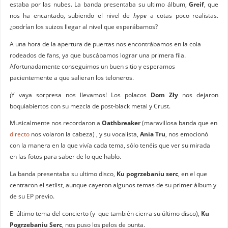
estaba por las nubes. La banda presentaba su ultimo álbum,
Greif
, que
nos ha encantado, subiendo el nivel de
hype
a cotas poco realistas.
¿podrían los suizos llegar al nivel que esperábamos?
A una hora de la apertura de puertas nos encontrábamos en la cola
rodeados de fans, ya que buscábamos lograr una primera fila.
Afortunadamente conseguimos un buen sitio y esperamos
pacientemente a que salieran los teloneros.
¡Y vaya sorpresa nos llevamos! Los polacos
Dom Zły
nos dejaron
boquiabiertos con su mezcla de post-black metal y Crust.
Musicalmente nos recordaron a
Oathbreaker
(maravillosa banda que en
directo
nos volaron la cabeza) , y su vocalista,
Ania Tru
, nos emocionó
con la manera en la que vivía cada tema, sólo tenéis que ver su mirada
en las fotos para saber de lo que hablo.
La banda presentaba su ultimo disco,
Ku pogrzebaniu serc
, en el que
centraron el setlist, aunque cayeron algunos temas de su primer álbum y
de su EP previo.
El último tema del concierto (y que también cierra su último disco),
Ku
Pogrzebaniu Serc
, nos puso los pelos de punta.