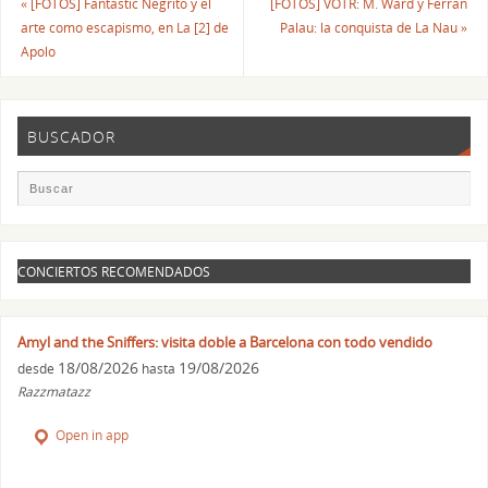
«
[FOTOS] Fantastic Negrito y el
[FOTOS] VOTR: M. Ward y Ferran
arte como escapismo, en La [2] de
Palau: la conquista de La Nau
»
Apolo
BUSCADOR
CONCIERTOS RECOMENDADOS
Amyl and the Sniffers: visita doble a Barcelona con todo vendido
18/08/2026
19/08/2026
desde
hasta
Razzmatazz
Open in app