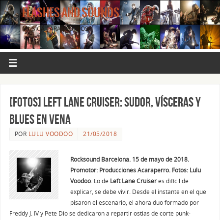
FLASHES AND SOUNDS
MÚSICA PARA LOS OJOS.
[FOTOS] Left Lane Cruiser: sudor, vísceras y
blues en vena
POR
LULU VOODOO
21/05/2018
Rocksound Barcelona. 15 de mayo de 2018.
Promotor: Producciones Acaraperro. Fotos: Lulu
Voodoo
.
Lo de
Left Lane Cruiser
es difícil de
explicar, se debe vivir.
Desde el instante en el que
pisaron el escenario, el ahora duo formado por
Freddy J. IV y Pete Dio se dedicaron a repartir ostias de corte punk-