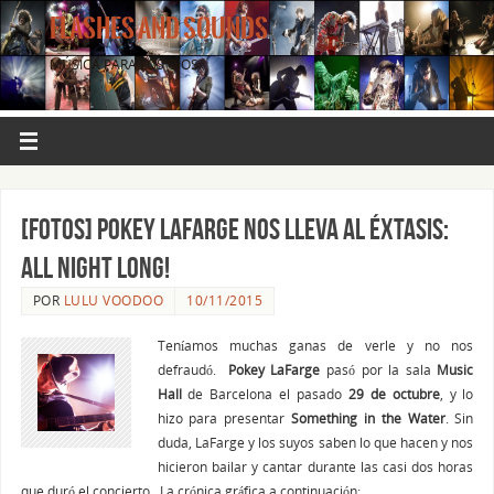
FLASHES AND SOUNDS
MÚSICA PARA LOS OJOS.
[FOTOS] POKEY LAFARGE nos lleva al éxtasis:
All Night Long!
POR
LULU VOODOO
10/11/2015
Teníamos muchas ganas de verle y no nos
defraudó.
Pokey LaFarge
pasó por la sala
Music
Hall
de Barcelona el pasado
29 de octubre
, y lo
hizo para presentar
Something in the Water
. Sin
duda, LaFarge y los suyos saben lo que hacen y nos
hicieron bailar y cantar durante las casi dos horas
que duró el concierto. La crónica gráfica a continuación: