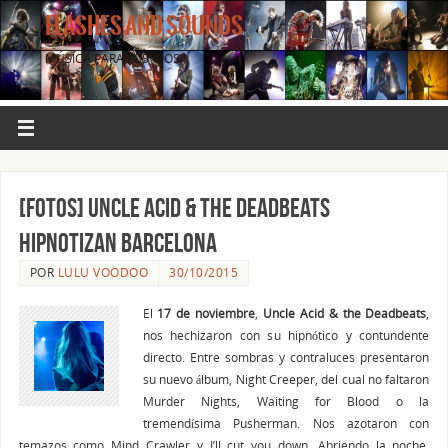
FLASHES AND SOUNDS
MÚSICA PARA LOS OJOS.
[FOTOS] UNCLE ACID & THE DEADBEATS
hipnotizan Barcelona
POR
LULU VOODOO
30/10/2015
El
17 de noviembre
,
Uncle Acid & the Deadbeats
,
nos hechizaron con su hipnótico y contundente
directo. Entre sombras y contraluces presentaron
su nuevo álbum, Night Creeper, del cual no faltaron
Murder Nights, Waiting for Blood o la
tremendísima Pusherman. Nos azotaron con
temazos como Mind Crawler y I’ll cut you down. Abriendo la noche,