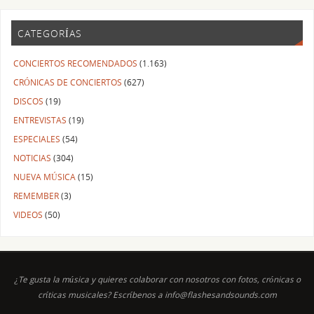
CATEGORÍAS
CONCIERTOS RECOMENDADOS
(1.163)
CRÓNICAS DE CONCIERTOS
(627)
DISCOS
(19)
ENTREVISTAS
(19)
ESPECIALES
(54)
NOTICIAS
(304)
NUEVA MÚSICA
(15)
REMEMBER
(3)
VIDEOS
(50)
¿Te gusta la música y quieres colaborar con nosotros con fotos, crónicas o
críticas musicales? Escríbenos a info@flashesandsounds.com