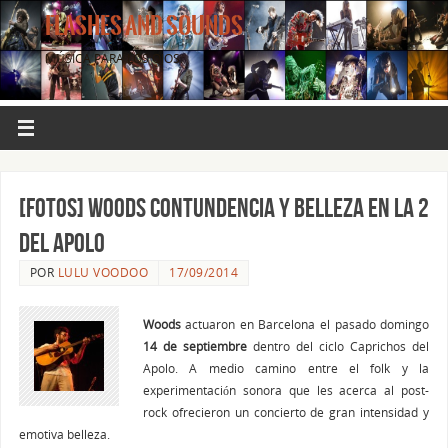
FLASHES AND SOUNDS
MÚSICA PARA LOS OJOS.
[FOTOS] WOODS contundencia y belleza en la 2
del Apolo
POR
LULU VOODOO
17/09/2014
Woods
actuaron en Barcelona el pasado domingo
14 de septiembre
dentro del ciclo Caprichos del
Apolo. A medio camino entre el folk y la
experimentación sonora que les acerca al post-
rock ofrecieron un concierto de gran intensidad y
emotiva belleza.