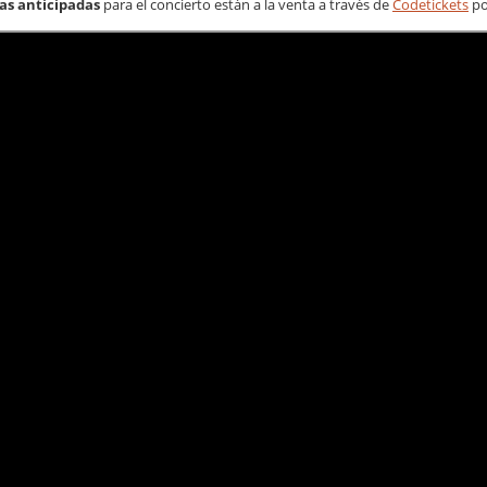
as anticipadas
para el concierto están a la venta a través de
Codetickets
po