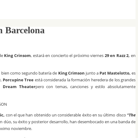
n Barcelona
 de
King Crinsom
, estará en concierto el próximo viernes
29 en Razz 2,
en
o bien como segundo batería de
King Crimson
junto a
Pat Mastelotto,
es
k.
Porcupine Tree
está considerada la formación heredera de los grandes
, Dream Theater
pero con temas, canciones y estilo absolutamente
ic,
con el que han obtenido un considerable éxito en su último disco
“The
o un dúo, su éxito y posterior desarrollo, han desembocado en una banda de
próximo noviembre.