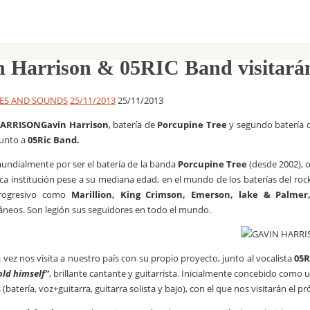
n Harrison & 05RIC Band visitará
ES AND SOUNDS
25/11/2013
25/11/2013
Gavin Harrison
, batería de
Porcupine Tree
y segundo batería
junto a
05Ric Band.
ndialmente por ser el batería de la banda
Porcupine Tree
(desde 2002), 
ca institución pese a su mediana edad, en el mundo de los baterías del roc
progresivo como
Marillion, King Crimson, Emerson, lake &
Palmer
eos. Son legión sus seguidores en todo el mundo.
 vez nos visita a nuestro país con su propio proyecto, junto al vocalista
05R
ld himself”
, brillante cantante y guitarrista. Inicialmente concebido com
batería, voz+guitarra, guitarra solista y bajo), con el que nos visitarán el 