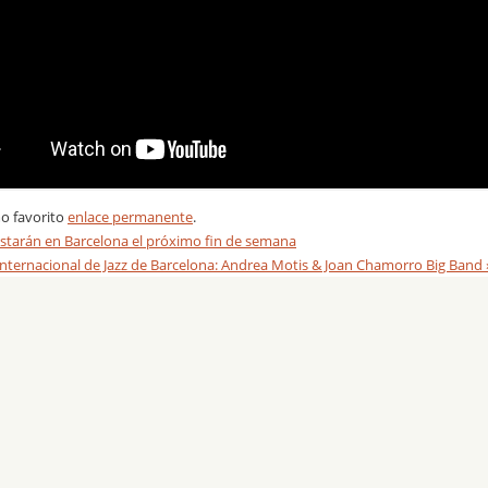
o favorito
enlace permanente
.
tarán en Barcelona el próximo fin de semana
 Internacional de Jazz de Barcelona: Andrea Motis & Joan Chamorro Big Band