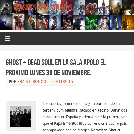
FLASHES AND SOUNDS
MÚSICA PARA LOS OJOS.
GHOST + DEAD SOUL EN LA SALA APOLO EL
PROXIMO LUNES 30 DE NOVIEMBRE.
POR
BRAIS G ROUCO
04/11/2015
Los suecos, inmersos en la gira europea de su
tercer álbum
Meliora,
sacado en agosto
.
Darán dos
conciertos en España y además será la primera vez
que el
Papa
Emeritus III
se estrene en nuestro país
acompañado por los monjes
Nameless Ghouls
.