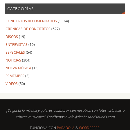
CATEGORÍAS
CONCIERTOS RECOMENDADOS
(1.164)
CRÓNICAS DE CONCIERTOS
(627)
DISCOS
(19)
ENTREVISTAS
(19)
ESPECIALES
(54)
NOTICIAS
(304)
NUEVA MÚSICA
(15)
REMEMBER
(3)
VIDEOS
(50)
¿Te gusta la música y quieres colaborar con nosotros con fotos, crónicas o
críticas musicales? Escríbenos a info@flashesandsounds.com
FUNCIONA CON
PARABOLA
&
WORDPRESS.