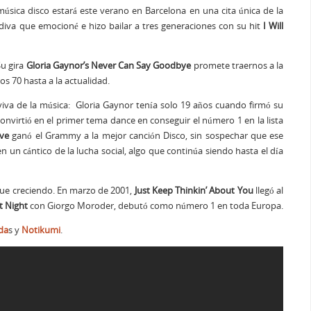
úsica disco estará este verano en Barcelona en una cita única de la
a diva que emocioné e hizo bailar a tres generaciones con su hit
I Will
Su gira
Gloria Gaynor’s Never Can Say Goodbye
promete traernos a la
s 70 hasta a la actualidad.
 viva de la música: Gloria Gaynor tenía solo 19 años cuando firmó su
onvirtió en el primer tema dance en conseguir el número 1 en la lista
ive
ganó el Grammy a la mejor canción Disco, sin sospechar que ese
un cántico de la lucha social, algo que continúa siendo hasta el día
gue creciendo. En marzo de 2001,
Just Keep Thinkin’ About You
llegó al
t Night
con Giorgo Moroder, debutó como número 1 en toda Europa.
da
s y
Notikumi
.