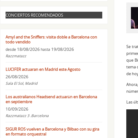
CONCIERTOS RECOMENDADOS
Amyl and the Sniffers: visita doble a Barcelona con
todo vendido
Se tra
18/08/2026
19/08/2026
desde
hasta
primer
Razzmatazz
que Bi
tema q
LUCIFER actuaran en Madrid este Agosto
de hoy
26/08/2026
Sala El Sol, Madrid
Ahora,
número
Los australianos Headsend actuarán en Barcelona
en septiembre
Las úl
10/09/2026
Razzmatazz 3 .Barcelona
SIGUR ROS vuelven a Barcelona y Bilbao con su gira
en formato orquestral