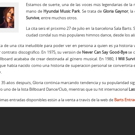
Estamos de suerte, una de las voces más legendarias de la m
mano de
Hyundai Music Park
. Se trata de
Gloria Gaynor
, l
Survive
, entre muchos otros.
La cita será el próximo 27 de julio en la barcelona Sala Barts. 
ciudad condal sus más populares himnos dance, desde los año
ta de una cita ineludible para poder ver en persona a quien es ya historia
 contrato discográfico. En 1975, su versión de
Never Can Say Good-Bye
se c
llboard acababa de crear destinada al género musical. En 1980,
I Will Surv
ue había nacido como una historia de superación personal se convertiría en 
.
 35 años después, Gloria continúa marcando tendencia y su popularidad si
 uno de la lista Billboard Dance/Club, mientras que su hit internacional
Las
timas entradas disponibles están a la venta a través de la web de
Barts Entra