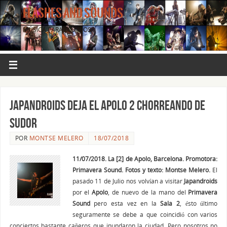
FLASHES AND SOUNDS
MÚSICA PARA LOS OJOS.
Japandroids deja el Apolo 2 chorreando de
sudor
POR
MONTSE MELERO
18/07/2018
11/07/2018. La [2] de Apolo, Barcelona. Promotora:
Primavera Sound. Fotos y texto: Montse Melero.
El
pasado 11 de Julio nos volvían a visitar
Japandroids
por el
Apolo
, de nuevo de la mano del
Primavera
Sound
pero esta vez en la
Sala 2
, ésto último
seguramente se debe a que coincidió con varios
conciertos bastante cañeros que inundaron la ciudad. Pero nosotros no