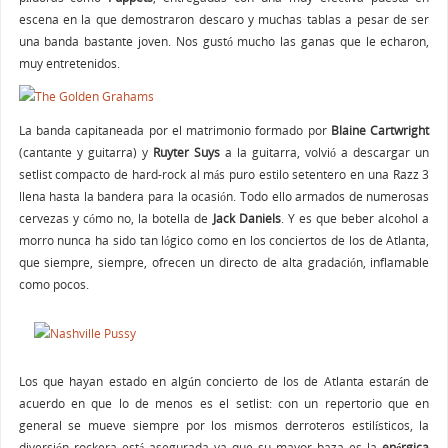
escena en la que demostraron descaro y muchas tablas a pesar de ser
una banda bastante joven. Nos gustó mucho las ganas que le echaron,
muy entretenidos.
La banda capitaneada por el matrimonio formado por
Blaine Cartwright
(cantante y guitarra) y
Ruyter Suys
a la guitarra, volvió a descargar un
setlist compacto de hard-rock al más puro estilo setentero en una Razz 3
llena hasta la bandera para la ocasión. Todo ello armados de numerosas
cervezas y cómo no, la botella de
Jack Daniels
. Y es que beber alcohol a
morro nunca ha sido tan lógico como en los conciertos de los de Atlanta,
que siempre, siempre, ofrecen un directo de alta gradación, inflamable
como pocos.
Los que hayan estado en algún concierto de los de Atlanta estarán de
acuerdo en que lo de menos es el setlist: con un repertorio que en
general se mueve siempre por los mismos derroteros estilísticos, la
diversión rockera está asegurada ya que su mayor baza es la
enérgica