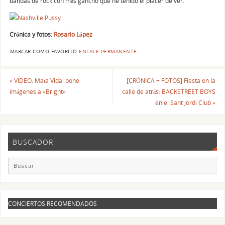
bandas de rock con más gancho que he tenido el placer de ver.
Crónica y fotos:
Rosario López
MARCAR COMO FAVORITO
ENLACE PERMANENTE
.
«
VIDEO: Maïa Vidal pone
[CRÓNICA + FOTOS] Fiesta en la
imágenes a «Bright»
calle de atrás: BACKSTREET BOYS
en el Sant Jordi Club
»
BUSCADOR
CONCIERTOS RECOMENDADOS