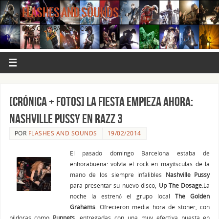
FLASHES AND SOUNDS
MÚSICA PARA LOS OJOS.
[CRÓNICA + FOTOS] La fiesta empieza ahora:
NASHVILLE PUSSY en Razz 3
POR
FLASHES AND SOUNDS
19/02/2014
El pasado domingo Barcelona estaba de
enhorabuena: volvía el rock en mayúsculas de la
mano de los siempre infalibles
Nashville Pussy
para presentar su nuevo disco,
Up The Dosage.
La
noche la estrenó el grupo local
The Golden
Grahams
. Ofrecieron media hora de stoner, con
píldoras como
Puppets
, entregadas con una muy efectiva puesta en