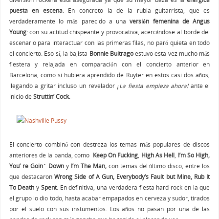
puesta en escena
. En concreto la de la rubia guitarrista, que es
verdaderamente lo más parecido a una
versión femenina de Angus
Young
: con su actitud chispeante y provocativa, acercándose al borde del
escenario para interactuar con las primeras filas, no paró quieta en todo
el concierto. Eso sí, la bajista
Bonnie Buitrago
estuvo esta vez mucho más
fiestera y relajada en comparación con el concierto anterior en
Barcelona, como si hubiera aprendido de Ruyter en estos casi dos años,
llegando a gritar incluso un revelador
¡La fiesta empieza ahora!
ante el
inicio de
Struttin’ Cock
.
El concierto combinó con destreza los temas más populares de discos
anteriores de la banda, como
Keep On Fucking
,
High As Hell
,
I’m So High,
You’ re Goin´ Down
y
I’m The Man,
con temas del último disco, entre los
que destacaron
Wrong Side of A Gun, Everybody’s Fault but Mine, Rub It
To Death
y
Spent
. En definitiva, una verdadera fiesta hard rock en la que
el grupo lo dio todo, hasta acabar empapados en cerveza y sudor, tirados
por el suelo con sus instumentos. Los años no pasan por una de las