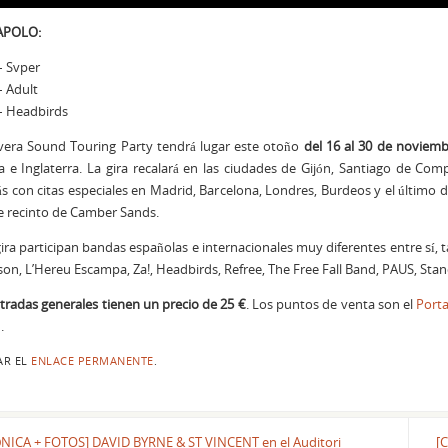
APOLO:
– Svper
– Adult
– Headbirds
vera Sound Touring Party tendrá lugar este otoño
del 16 al 30 de noviem
a e Inglaterra. La gira recalará en las ciudades de Gijón, Santiago de Comp
 con citas especiales en Madrid, Barcelona, Londres, Burdeos y el último de
e recinto de Camber Sands.
gira participan bandas españolas e internacionales muy diferentes entre sí, 
on, L’Hereu Escampa, Za!, Headbirds, Refree, The Free Fall Band, PAUS, Stands
tradas generales tienen un precio de 25 €
. Los puntos de venta son el
Port
.
AR EL
ENLACE PERMANENTE
.
NICA + FOTOS] DAVID BYRNE & ST VINCENT en el Auditori
[