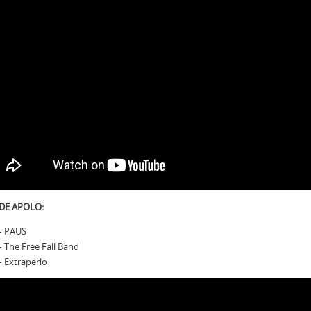
 DE APOLO:
– PAUS
– The Free Fall Band
– Extraperlo