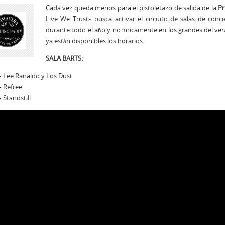
Cada vez queda menos para el pistoletazo de salida de la
Pr
Live We Trust» busca activar el circuito de salas de con
durante todo el año y no únicamente en los grandes del ver
ya están disponibles los horarios.
SALA BARTS:
– Lee Ranaldo y Los Dust
– Refree
– Standstill