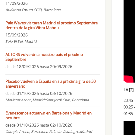
11/09/2026
Auditorio Forum CCIB, Barcelona
Pale Waves visitaran Madrid el proximo Septiembre
dentro de la gira Vibra Mahou
15/09/2026
Sala El Sol, Madrid
ACTORS volverán a nuestro país el próximo
Septiembre
18/09/2026
20/09/2026
desde
hasta
Placebo vuelven a España en su próxima gira de 30
aniversario
LA [2]
01/10/2026
03/10/2026
desde
hasta
Movistar Arena,Madrid/Sant Jordi Club, Barcelona
23:45 
00:25 
Evanescence actuarán en Barcelona y Madrid en
01:35 
octubre
01/10/2026
02/10/2026
desde
hasta
Olimpic Arena, Barcelona Palacio Vistalegre,Madrid