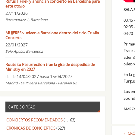
Rufus T FireFly anuncian concierto en Barcelona para
este otoño
SALA 
27/11/2026
Razzmatazz 1, Barcelona
00:45 
02:05 
MUJERES vuelven a Barcelona dentro del ciclo Cruïlla
03:20 
Concerts
Prima
22/01/2027
Franci
Sala Apollo, Barcelona
además
célebr
Route to Resurrection trae la gira de despedida de
Ministry en 2027
En la 
14/04/2027
15/04/2027
desde
hasta
Furgus
Madrid - La Riviera Barcelona - Paral-lel 62
Las en
Sound
CATEGORÍAS
MARC
CONCIERTOS RECOMENDADOS
(1.163)
CRÓNICAS DE CONCIERTOS
(627)
«
[CRÓ