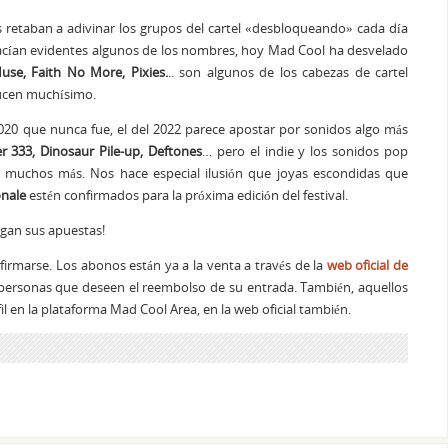
 retaban a adivinar los grupos del cartel «desbloqueando» cada día
 hacían evidentes algunos de los nombres, hoy Mad Cool ha desvelado
Muse, Faith No More, Pixies.
.. son algunos de los cabezas de cartel
ducen muchísimo.
2020 que nunca fue, el del 2022 parece apostar por sonidos algo más
r 333, Dinosaur Pile-up, Deftones
… pero el indie y los sonidos pop
 muchos más. Nos hace especial ilusión que joyas escondidas que
onale
estén confirmados para la próxima edición del festival.
agan sus apuestas!
irmarse. Los abonos están ya a la venta a través de la
web oficial de
as personas que deseen el reembolso de su entrada. También, aquellos
il en la plataforma Mad Cool Area, en la web oficial también.