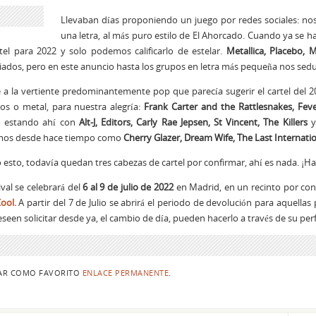
Llevaban días proponiendo un juego por redes sociales: nos
una letra, al más puro estilo de El Ahorcado. Cuando ya se
tel para 2022 y solo podemos calificarlo de estelar.
Metallica, Placebo, 
ados, pero en este anuncio hasta los grupos en letra más pequeña nos se
 a la vertiente predominantemente pop que parecía sugerir el cartel del 
os o metal, para nuestra alegría:
Frank Carter and the Rattlesnakes, Feve
n estando ahí con
Alt-J, Editors, Carly Rae Jepsen, St Vincent, The Killers
y
mos desde hace tiempo como
Cherry Glazer, Dream Wife, The Last Internati
 esto, todavía quedan tres cabezas de cartel por confirmar, ahí es nada. ¡H
tival se celebrará del
6 al 9 de julio de 2022
en Madrid, en un recinto por conf
ool.
A partir del 7 de Julio se abrirá el periodo de devolución para aquell
seen solicitar desde ya, el cambio de día, pueden hacerlo a través de su perf
AR COMO FAVORITO
ENLACE PERMANENTE
.