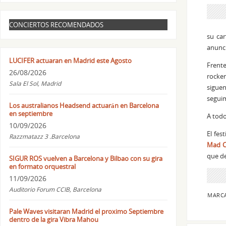
CONCIERTOS RECOMENDADOS
su car
anunci
LUCIFER actuaran en Madrid este Agosto
Frente
26/08/2026
rocker
Sala El Sol, Madrid
sigue
segui
Los australianos Headsend actuarán en Barcelona
en septiembre
A todo
10/09/2026
El fes
Razzmatazz 3 .Barcelona
Mad C
que de
SIGUR ROS vuelven a Barcelona y Bilbao con su gira
en formato orquestral
11/09/2026
Auditorio Forum CCIB, Barcelona
MARC
Pale Waves visitaran Madrid el proximo Septiembre
dentro de la gira Vibra Mahou