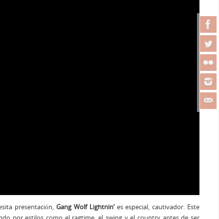
esita presentación,
Gang Wolf Lightnin’
es especial, cautivador. Este
do por estilos como el ragtime, el swing y el country antes de ser