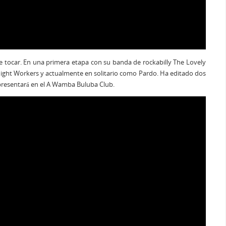
tocar. En una primera etapa con su banda de rockabilly The Lovely
ight Workers y actualmente en solitario como Pardo. Ha editado dos
 presentará en el A Wamba Buluba Club.