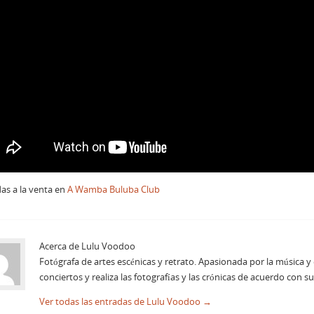
as a la venta en
A Wamba Buluba Club
Acerca de Lulu Voodoo
Fotógrafa de artes escénicas y retrato. Apasionada por la música y 
conciertos y realiza las fotografías y las crónicas de acuerdo con su
Ver todas las entradas de Lulu Voodoo
→