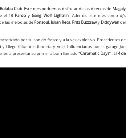
Buluba
Club
. Este mes podremos disfrutar de los directos de
Magaly
te el 18
Pardo
y
Gang
Wolf Lightnin’
. Además este mes como dj’s
de las melodías de
Fonsoul
,
Julian Reca
,
Fritz Buzzsaw
y
Diddywah
del
aracterizado por su sonido fresco y a la vez explosivo. Procedentes de
y Diego Cifuentes (batería y voz). Influenciados por el garage Jon
vienen a presentar su primer album llamado “
Chromatic Days
” . El
4 de