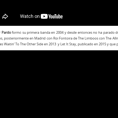
r
Pardo
formó su primera banda en 2004 y desde entonces no ha parado de 
s, posteriormente en Madrid con Roi Fontoira de The Limboos con The Alln
s Waitin’ To The Other Side en 2013 y Let It Stay, publicado en 2015 y que