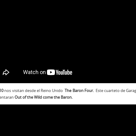
10
nos visitan desde el Reino Unido
The Baron Four.
Este cuarteto de Garag
sentaran
Out of the Wild come the Baron.