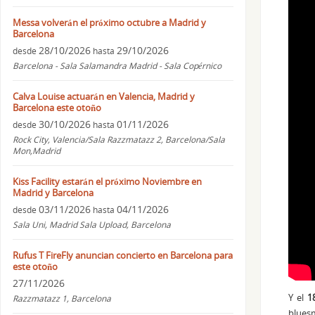
Messa volverán el próximo octubre a Madrid y
Barcelona
28/10/2026
29/10/2026
desde
hasta
Barcelona - Sala Salamandra Madrid - Sala Copérnico
Calva Louise actuarán en Valencia, Madrid y
Barcelona este otoño
30/10/2026
01/11/2026
desde
hasta
Rock City, Valencia/Sala Razzmatazz 2, Barcelona/Sala
Mon,Madrid
Kiss Facility estarán el próximo Noviembre en
Madrid y Barcelona
03/11/2026
04/11/2026
desde
hasta
Sala Uni, Madrid Sala Upload, Barcelona
Rufus T FireFly anuncian concierto en Barcelona para
este otoño
27/11/2026
Y el
1
Razzmatazz 1, Barcelona
bluesm