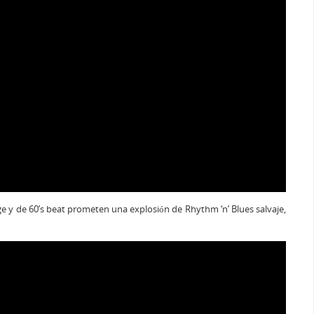
e y de 60’s beat prometen una explosión de Rhythm ‘n’ Blues salvaje,