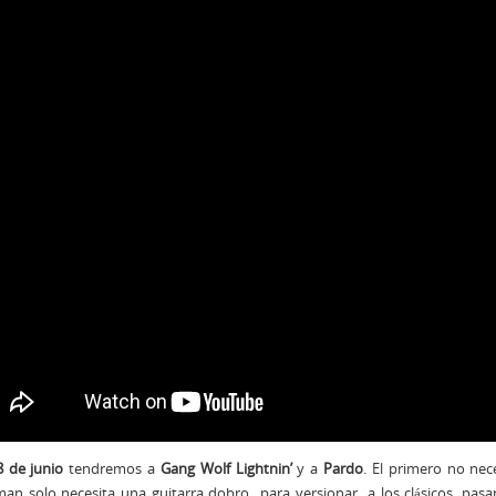
8 de junio
tendremos a
Gang Wolf Lightnin’
y a
Pardo
. El primero no nec
an solo necesita una guitarra dobro para versionar a los clásicos, pasan