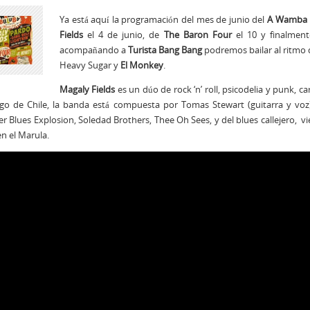
Ya está aquí la programación del mes de junio del
A Wamba 
Fields
el 4 de junio, de
The Baron Four
el 10 y finalmen
acompañando a
Turista
Bang Bang
podremos bailar al ritmo 
Heavy Sugar y
El Monkey
.
Magaly Fields
es un dúo de rock ‘n’ roll, psicodelia y punk, c
go de Chile, la banda está compuesta por Tomas Stewart (guitarra y voz) 
r Blues Explosion, Soledad Brothers, Thee Oh Sees, y del blues callejero, 
n el Marula.