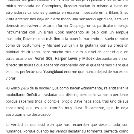
mítica remotada de Champions, Russian hacían lo mismo a base de
atronadoras canciones y puesta en escena impecable en la Bikini. Si su
visita anterior nos dejó en cierto modo una sensación agridulce, esta vez
demostraron volver a estar en forma. Desplegaron su particular embrujo
instrumental con un Brian Cook mandando al bajo con un empuje
inusitado, Dave mucho más fino a la batería, haciendo el suelo temblar
como de costumbre, y Michael Sullivan a la guitarra con su precisión
habitual de cirujano, pero mucho más suelto a nivel de actitud que en
otras ocasiones.
Vorel
,
309
,
Harper Lewis
y
Mlàdek
despuntaron en un
directo sin fisuras que acabaron coronando con el que tenemos claro que
es el bis perfecto: una
Youngblood
enorme que nunca dejará de hacernos
vibrar.
¿El único
pero
de la noche? Que como hacen últimamente, ralentizaran la
apabullante
Deficit
al trasladarla al directo, pero se lo vamos a perdonar
porque sabemos (nos lo contó el propio Dave hace años, tras uno de sus
conciertos) que es una canción muy dura físicamente, que le deja
absolutamente destrozado.
La verdad es que está bien que nos recuerden que pese a todo, son
humanos. Porque cuando les vemos desatar su tormenta perfecta como