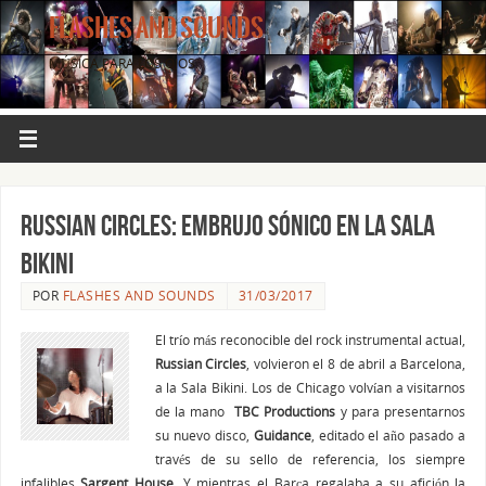
FLASHES AND SOUNDS
MÚSICA PARA LOS OJOS.
RUSSIAN CIRCLES: EMBRUJO SÓNICO EN LA SALA
BIKINI
POR
FLASHES AND SOUNDS
31/03/2017
El trío más reconocible del rock instrumental actual,
Russian Circles
, volvieron el 8 de abril a Barcelona,
a la Sala Bikini. Los de Chicago volvían a visitarnos
de la mano
TBC Productions
y para presentarnos
su nuevo disco,
Guidance
, editado el año pasado a
través de su sello de referencia, los siempre
infalibles
Sargent House
.
Y mientras el Barça regalaba a su afición la