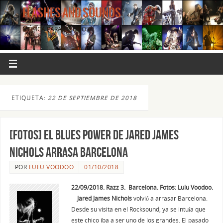
FLASHES AND SOUNDS
MÚSICA PARA LOS OJOS.
ETIQUETA:
22 DE SEPTIEMBRE DE 2018
[FOTOS] El Blues Power de Jared James
Nichols arrasa Barcelona
POR
LULU VOODOO
01/10/2018
22/09/2018. Razz 3. Barcelona. Fotos: Lulu Voodoo.
Jared James Nichols
volvió a arrasar Barcelona.
Desde su visita en el Rocksound, ya se intuía que
este chico iba a ser uno de los grandes. El pasado