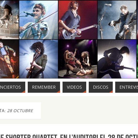
ONCIERTOS
REMEMBER
VIDEOS
DISCOS
ENTREVI
TA:
28 OCTUBRE
 SHORTER QUARTET, en l’Auditori el 28 de oc