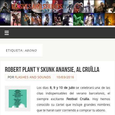
FLASHES AND SOUNDS
MÚSICA PARA LOS OJOS.
ETIQUETA:
ABONO
ROBERT PLANT y SKUNK ANANSIE, AL CRUÏLLA
POR
FLASHES AND SOUNDS
10/03/2016
Los días
8, 9 y 10 de julio
se celebrará una de las
citas indispensables del verano barcelonés, el
siempre excitante
Festival Cruïlla.
Hoy hemos
conocido su cartel que incluye grandes nombres
que te harán salir corriendo a comprar tu abono.