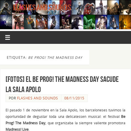
FLASHES AND SOUNDS
MÚSICA PARA LOS OJOS.
ETIQUETA:
BE PROG! THE MADNESS DAY
[FOTOS] El BE PROG! THE MADNESS DAY sacude
la SALA APOLO
POR
FLASHES AND SOUNDS
08/11/2015
El pasado 1 de noviembre en la Sala Apolo, los barceloneses tuvimos la
oportunidad de degustar toda una delicatessen musical: el festival
Be
Prog! The Madness Day
, que organizaba la siempre valiente promotora
Madness! Live
.