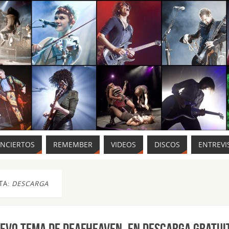
ONCIERTOS
REMEMBER
VIDEOS
DISCOS
ENTREVI
TA:
DESCARGA
uevo tema de DEAFHEAVEN, en descarga gratui