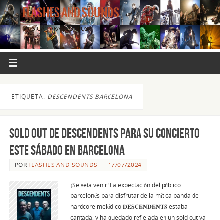
FLASHES AND SOUNDS
MÚSICA PARA LOS OJOS.
ETIQUETA:
DESCENDENTS BARCELONA
SOLD OUT de Descendents para su concierto
este sábado en Barcelona
POR
FLASHES AND SOUNDS
17/07/2024
¡Se veía venir! La expectación del público
barcelonés para disfrutar de la mítica banda de
hardcore melódico 𝐃𝐄𝐒𝐂𝐄𝐍𝐃𝐄𝐍𝐓𝐒 estaba
cantada, y ha quedado reflejada en un sold out ya