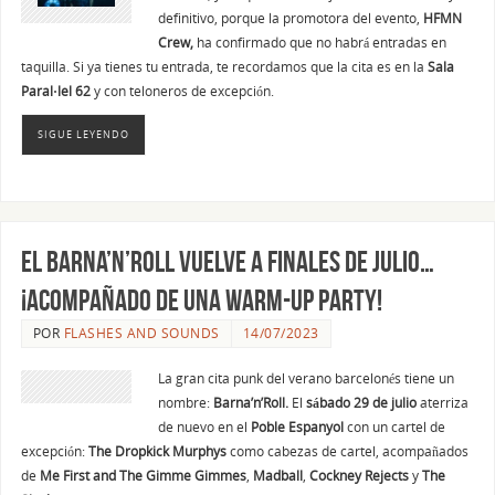
definitivo, porque la promotora del evento,
HFMN
Crew,
ha confirmado que no habrá entradas en
taquilla. Si ya tienes tu entrada, te recordamos que la cita es en la
Sala
Paral·lel 62
y con teloneros de excepción.
SIGUE LEYENDO
El Barna’n’Roll vuelve a finales de julio…
¡acompañado de una Warm-up Party!
POR
FLASHES AND SOUNDS
14/07/2023
La gran cita punk del verano barcelonés tiene un
nombre:
Barna’n’Roll.
El
sábado 29 de julio
aterriza
de nuevo en el
Poble Espanyol
con un cartel de
excepción:
The Dropkick Murphys
como cabezas de cartel, acompañados
de
Me First and The Gimme Gimmes
,
Madball
,
Cockney Rejects
y
The