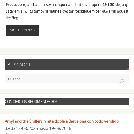
Productions
, arriba a la seva cinquena edició els propers
29 i 30 de juny
.
Estarem allà, i tu també hi hauries d’estar: t’expliquem per què amb aquest
decàleg.
SIGUE LEYENDO
BUSCADOR
CONCIERTOS RECOMENDADOS
Amyl and the Sniffers: visita doble a Barcelona con todo vendido
18/08/2026
19/08/2026
desde
hasta