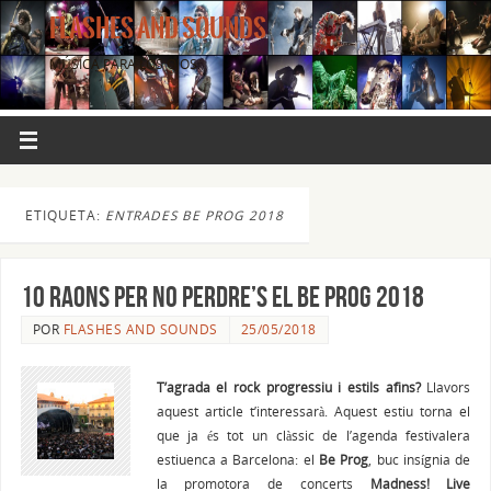
FLASHES AND SOUNDS
MÚSICA PARA LOS OJOS.
ETIQUETA:
ENTRADES BE PROG 2018
10 raons per no perdre’s el BE PROG 2018
POR
FLASHES AND SOUNDS
25/05/2018
T’agrada el rock progressiu i estils afins?
Llavors
aquest article t’interessarà. Aquest estiu torna el
que ja és tot un clàssic de l’agenda festivalera
estiuenca a Barcelona: el
Be Prog
, buc insígnia de
la promotora de concerts
Madness! Live