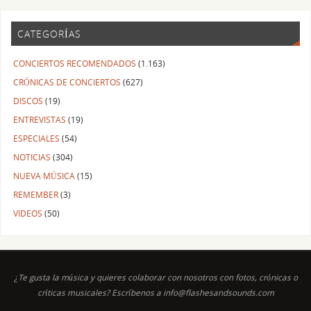
CATEGORÍAS
CONCIERTOS RECOMENDADOS
(1.163)
CRÓNICAS DE CONCIERTOS
(627)
DISCOS
(19)
ENTREVISTAS
(19)
ESPECIALES
(54)
NOTICIAS
(304)
NUEVA MÚSICA
(15)
REMEMBER
(3)
VIDEOS
(50)
¿Te gusta la música y quieres colaborar con nosotros con fotos, crónicas o
críticas musicales? Escríbenos a info@flashesandsounds.com