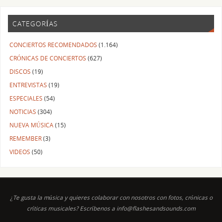
CATEGORÍAS
CONCIERTOS RECOMENDADOS
(1.164)
CRÓNICAS DE CONCIERTOS
(627)
DISCOS
(19)
ENTREVISTAS
(19)
ESPECIALES
(54)
NOTICIAS
(304)
NUEVA MÚSICA
(15)
REMEMBER
(3)
VIDEOS
(50)
¿Te gusta la música y quieres colaborar con nosotros con fotos, crónicas o
críticas musicales? Escríbenos a info@flashesandsounds.com