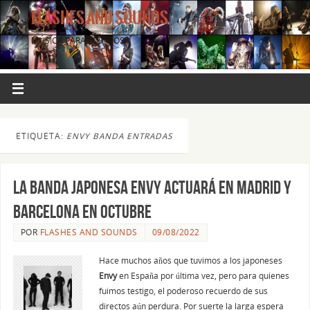
FLASHES AND SOUNDS
MÚSICA PARA LOS OJOS.
ETIQUETA:
ENVY BANDA ENTRADAS
La banda japonesa ENVY actuará en Madrid y
Barcelona en octubre
POR
FLASHES AND SOUNDS
09/08/2022
Hace muchos años que tuvimos a los japoneses
Envy
en España por última vez, pero para quienes
fuimos testigo, el poderoso recuerdo de sus
directos aún perdura. Por suerte la larga espera