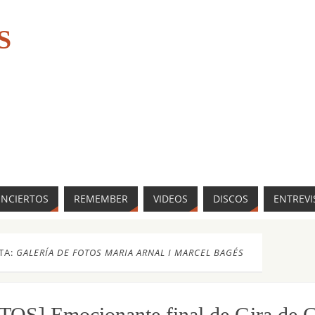
S
ONCIERTOS
REMEMBER
VIDEOS
DISCOS
ENTREVI
TA:
GALERÍA DE FOTOS MARIA ARNAL I MARCEL BAGÉS
TOS] Emocionante final de Gira de C