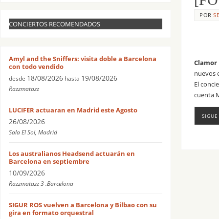
POR
S
CONCIERTOS RECOMENDADOS
Amyl and the Sniffers: visita doble a Barcelona
Clamor
con todo vendido
nuevos e
18/08/2026
19/08/2026
desde
hasta
El conci
Razzmatazz
cuenta M
LUCIFER actuaran en Madrid este Agosto
SIGUE
26/08/2026
Sala El Sol, Madrid
Los australianos Headsend actuarán en
Barcelona en septiembre
10/09/2026
Razzmatazz 3 .Barcelona
SIGUR ROS vuelven a Barcelona y Bilbao con su
gira en formato orquestral