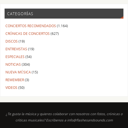
CATEGORÍAS
CONCIERTOS RECOMENDADOS
(1.164)
CRÓNICAS DE CONCIERTOS
(627)
DISCOS
(19)
ENTREVISTAS
(19)
ESPECIALES
(54)
NOTICIAS
(304)
NUEVA MÚSICA
(15)
REMEMBER
(3)
VIDEOS
(50)
¿Te gusta la música y quieres colaborar con nosotros con fotos, crónicas o
críticas musicales? Escríbenos a info@flashesandsounds.com