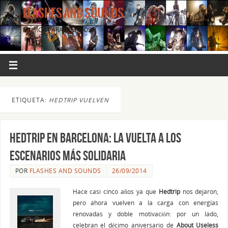
FLASHES AND SOUNDS
MÚSICA PARA LOS OJOS.
ETIQUETA:
HEDTRIP VUELVEN
HEDTRIP en Barcelona: la vuelta a los
escenarios más solidaria
POR
FLASHES AND SOUNDS
26/09/2014
Hace casi cinco años ya que
Hedtrip
nos dejaron,
pero ahora vuelven a la carga con energías
renovadas y doble motivación: por un lado,
celebran el décimo aniversario de
About Useless