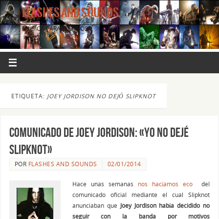
FLASHES AND SOUNDS
MÚSICA PARA LOS OJOS.
ETIQUETA:
JOEY JORDISON NO DEJÓ SLIPKNOT
Comunicado de JOEY JORDISON: «Yo no dejé
SLIPKNOT»
POR
FLASHES AND SOUNDS
02/01/2014
Hace unas semanas
nos hacíamos eco
del
comunicado oficial mediante el cual Slipknot
anunciaban que
Joey Jordison había decidido no
seguir con la banda por motivos