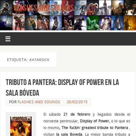
FLASHES AND SOUNDS
MÚSICA PARA LOS OJOS.
ETIQUETA:
KATARSICK
Tributo a Pantera: DISPLAY OF POWER en la
Sala Bóveda
POR
FLASHES AND SOUNDS
20/02/2015
El sábado
21 de febrero
y llegados desde el
noroeste peninsular,
Display of Power,
o lo que es
lo mismo
, The fuckin´greatest tribute to Pantera
,
visitan
la sala Bóveda
. La mejor banda tributo a