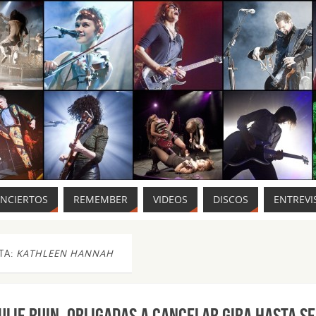
ONCIERTOS
REMEMBER
VIDEOS
DISCOS
ENTREVI
TA:
KATHLEEN HANNAH
ulie Ruin, obligadas a cancelar gira hasta s