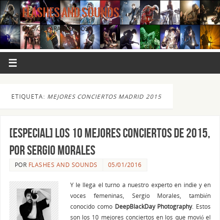
FLASHES AND SOUNDS
MÚSICA PARA LOS OJOS.
ETIQUETA:
MEJORES CONCIERTOS MADRID 2015
[ESPECIAL] LOS 10 MEJORES CONCIERTOS DE 2015,
POR SERGIO MORALES
POR
FLASHES AND SOUNDS
05/01/2016
Y le llega el turno a nuestro experto en indie y en
voces femeninas, Sergio Morales, también
conocido como
DeepBlackDay Photography
. Estos
son los 10 mejores conciertos en los que movió el