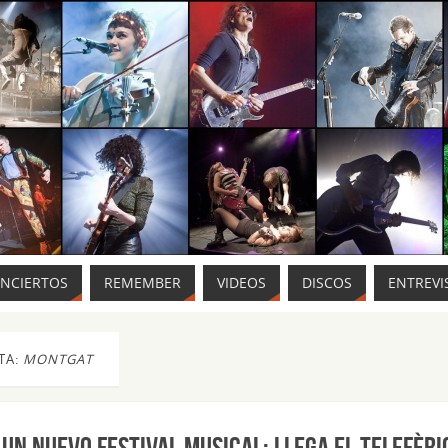
ONCIERTOS
REMEMBER
VIDEOS
DISCOS
ENTREVI
TA:
MONTGAT
un nuevo festival musical: llega el Telefèri