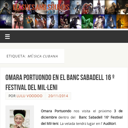
FLASHES AND SOUNDS
MÚSICA PARA LOS OJOS.
ETIQUETA:
MÚSICA CUBANA
OMARA PORTUONDO en el Banc Sabadell 16 º
Festival del Mil·leni
POR
LULU VOODOO
20/11/2014
Omara Portuondo
nos visita el próximo
3 de
diciembre
dentro del
Banc Sabadell 16º Festival
del Mil·leni
. La velada tendrá lugar en l’
Auditori
.