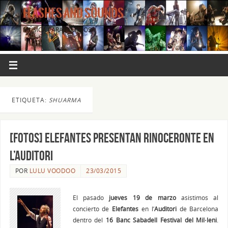
FLASHES AND SOUNDS
MÚSICA PARA LOS OJOS.
ETIQUETA:
SHUARMA
[FOTOS] ELEFANTES presentan Rinoceronte en
l’Auditori
POR
LULU VOODOO
23/03/2015
El pasado
jueves 19 de marzo
asistimos al
concierto de
Elefantes
en l’
Auditori
de Barcelona
dentro del
16 Banc Sabadell Festival del Mil·leni
.