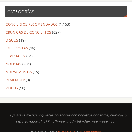
CATEGORÍAS
CONCIERTOS RECOMENDADOS
(1.163)
CRÓNICAS DE CONCIERTOS
(627)
DISCOS
(19)
ENTREVISTAS
(19)
ESPECIALES
(54)
NOTICIAS
(304)
NUEVA MÚSICA
(15)
REMEMBER
(3)
VIDEOS
(50)
¿Te gusta la música y quieres colaborar con nosotros con fotos, crónicas o
críticas musicales? Escríbenos a info@flashesandsounds.com