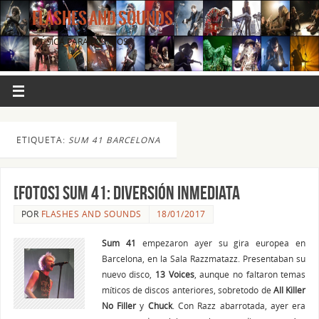
FLASHES AND SOUNDS
MÚSICA PARA LOS OJOS.
ETIQUETA:
SUM 41 BARCELONA
[FOTOS] SUM 41: diversión inmediata
POR
FLASHES AND SOUNDS
18/01/2017
Sum 41
empezaron ayer su gira europea en
Barcelona, en la Sala Razzmatazz. Presentaban su
nuevo disco,
13 Voices
, aunque no faltaron temas
míticos de discos anteriores, sobretodo de
All Killer
No Filler
y
Chuck
. Con Razz abarrotada, ayer era