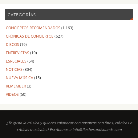
CATEGORÍAS
CONCIERTOS RECOMENDADOS
(1.163)
CRÓNICAS DE CONCIERTOS
(627)
DISCOS
(19)
ENTREVISTAS
(19)
ESPECIALES
(54)
NOTICIAS
(304)
NUEVA MÚSICA
(15)
REMEMBER
(3)
VIDEOS
(50)
¿Te gusta la música y quieres colaborar con nosotros con fotos, crónicas o
críticas musicales? Escríbenos a info@flashesandsounds.com