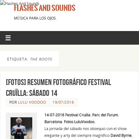
FLASHES AND SOUNDS
MÚSICA PARA LOS OJOS.
ETIQUETA:
THE ROOTS
[FOTOS] Resumen fotográfico Festival
Cruïlla: SÁBADO 14
POR
LULU VOODOO
19/07/2018
14-07-2018 Festival Cruïlla. Parc del Fòrum.
Barcelona
.
Fotos:LuluVoodoo.
La jornada del sábado nos obsequió con el show
elegante y arty del siempre magnífico
David Byrne
,