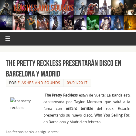
FLASHES AND SOUNDS
MÚSICA PARA LOS OJOS.
THE PRETTY RECKLESS presentarán disco en
Barcelona y Madrid
POR
FLASHES AND SOUNDS
09/01/2017
¡
The Pretty Reckless
están de vuelta! La banda está
capitaneada por
Taylor Momsen
, que saltó a la
fama con
enfant terrible
del rock. Estarán
presentando su nuevo disco,
Who You Selling For
,
en Barcelona y Madrid en febrero.
Las fechas serán las siguientes: