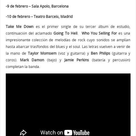
-9 de febrero – Sala Apolo, Barcelona
-10 de febrero – Teatro Barceló, Madrid
Take Me Down
es el primer single de su tercer álbum de estudio,
continuación del aclamado
Going To Hell
.
Who You Selling For
es una
impresionante colección de melodías de rock cuyo sonidos se amplían
hasta abarcar trasfondos del blues y el soul. Las letras vuelven a venir de
la mano de
Taylor Momsem
(voz y guitarra) y
Ben Philips
(guitarra y
coros).
Mark Damon
(bajo) y
Jamie Perkins
(batería y percusión)
completan la banda.